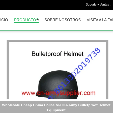
Soporte y Ventas :
NICIO
PRODUCTOS
SOBRE NOSOTROS
VISITA A LA F
Sistema de enlaces internos Capa antibalas estilo Wendy Nivel d
protección de fibra de aramida o UHMWPE