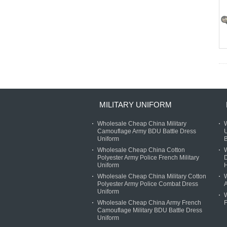
MILITARY UNIFORM
Wholesale Cheap China Military
W
Camouflage Army BDU Battle Dress
U
Uniform
B
Wholesale Cheap China Cotton
W
Polyester Army Police French Military
D
Uniform
Wholesale Cheap China Military Cotton
W
Polyester Army Police Combat Dress
A
Uniform
Wholesale Cheap China Army French
F
Camouflage Military BDU Battle Dress
Uniform