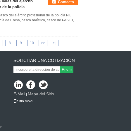
 balas del ejército
Contacto
r de la policía
sco del ejército profesional de la policía NIJ
ía de China, casco balístico, casco de PASGT, ...
8
9
10
>>
>|
SOLICITAR UNA COTIZACIÓN
Envíe
E-Mail
Mapa del Sitio
|
Sitio movil
r