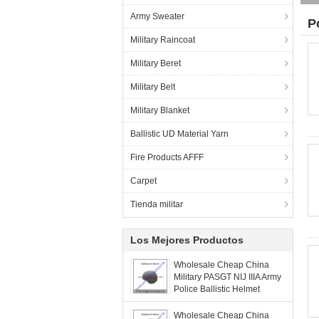
Army Sweater
P
Military Raincoat
Military Beret
Military Belt
Military Blanket
Ballistic UD Material Yarn
Fire Products AFFF
Carpet
Tienda militar
Los Mejores Productos
Wholesale Cheap China
Military PASGT NIJ IIIA Army
Police Ballistic Helmet
Wholesale Cheap China