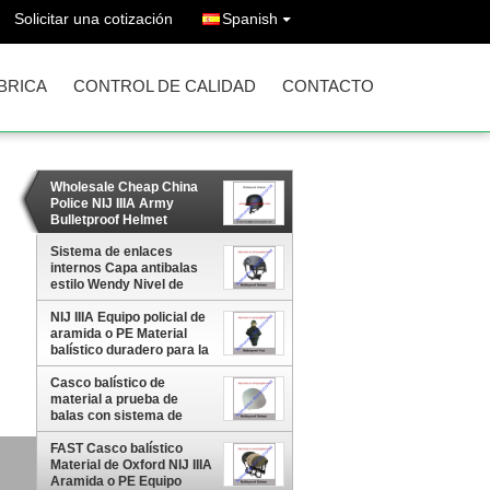
Solicitar una cotización
Spanish
ÁBRICA
CONTROL DE CALIDAD
CONTACTO
Wholesale Cheap China
Police NIJ IIIA Army
Bulletproof Helmet
Equipment
Sistema de enlaces
internos Capa antibalas
estilo Wendy Nivel de
protección de fibra de
NIJ IIIA Equipo policial de
aramida o UHMWPE
aramida o PE Material
balístico duradero para la
aplicación de la ley
Casco balístico de
material a prueba de
balas con sistema de
telas internas de estilo
alemán y fibra de aramida
FAST Casco balístico
e
o UHMWPE
Material de Oxford NIJ IIIA
Aramida o PE Equipo