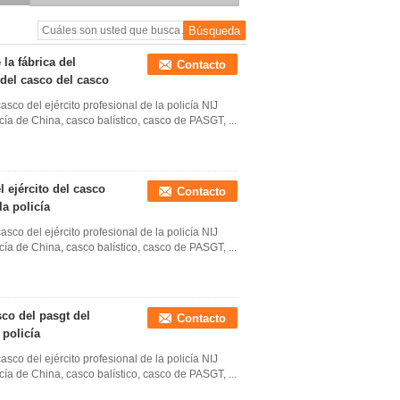
policial para la aplicación
de la ley
 la fábrica del
Contacto
 del casco del casco
sco del ejército profesional de la policía NIJ
ía de China, casco balístico, casco de PASGT, ...
 ejército del casco
Contacto
la policía
sco del ejército profesional de la policía NIJ
ía de China, casco balístico, casco de PASGT, ...
sco del pasgt del
Contacto
 policía
sco del ejército profesional de la policía NIJ
ía de China, casco balístico, casco de PASGT, ...