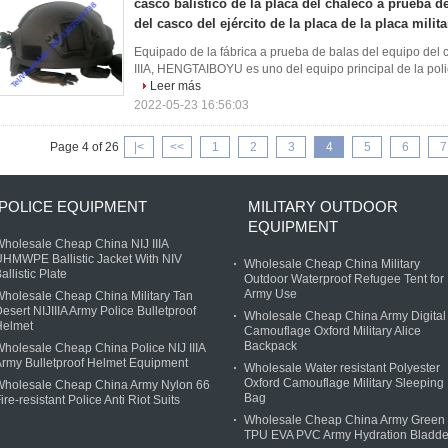
casco balístico de la placa del chaleco a prueba de
del casco del ejército de la placa de la placa milita
Equipado de la fábrica a prueba de balas del equipo del ca
IIIA, HENGTAIBOYU es uno del equipo principal de la polic
Leer más
2022-05-23 16:56:03
Page 4 of 26
|<
<<
1
2
3
4
5
6
7
POLICE EQUIPMENT
MILITARY OUTDOOR
EQUIPMENT
holesale Cheap China NIJ IIIA
HMWPE Ballistic Jacket With NIV
Wholesale Cheap China Military
allistic Plate
Outdoor Waterproof Refugee Tent for
Army Use
holesale Cheap China Military Tan
esert NIJIIIA Army Police Bulletproof
Wholesale Cheap China Army Digital
Helmet
Camouflage Oxford Military Alice
Backpack
holesale Cheap China Police NIJ IIIA
rmy Bulletproof Helmet Equipment
Wholesale Water resistant Polyester
Oxford Camouflage Military Sleeping
Wholesale Cheap China Army Nylon 66
Bag
ire-resistant Police Anti Riot Suits
Wholesale Cheap China Army Green
TPU EVA PVC Army Hydration Bladde