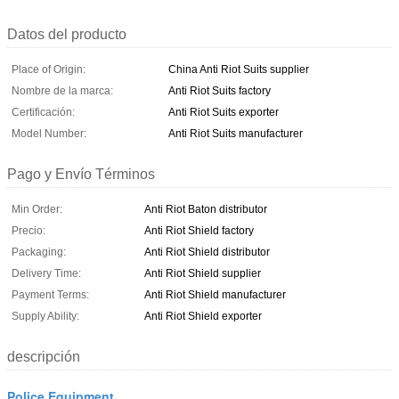
Datos del producto
Place of Origin:
China Anti Riot Suits supplier
Nombre de la marca:
Anti Riot Suits factory
Certificación:
Anti Riot Suits exporter
Model Number:
Anti Riot Suits manufacturer
Pago y Envío Términos
Min Order:
Anti Riot Baton distributor
Precio:
Anti Riot Shield factory
Packaging:
Anti Riot Shield distributor
Delivery Time:
Anti Riot Shield supplier
Payment Terms:
Anti Riot Shield manufacturer
Supply Ability:
Anti Riot Shield exporter
descripción
Police Equipment