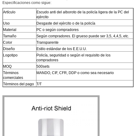
Especificaciones como sigue:
Artículo
Escudo anti del alboroto de la policía ligera de la PC del
ejército
Uso
Desgaste del ejército o de la policía
Material
PC o según compradores
Tamaño
Según compradores. El grueso puede ser 3,5, 4,4,5, etc.
Color
Transparente
Diseño
Estilo estándar de los E.E.U.U.
Logotipo
Policía, seguridad o según el requisito de los
compradores
MOQ
500sets
Términos
MANDO, CIF, CFR, DDP o como sea necesario
comerciales
Términos del pago
T/T