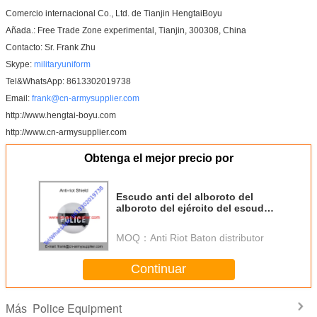
Comercio internacional Co., Ltd. de Tianjin HengtaiBoyu
Añada.: Free Trade Zone experimental, Tianjin, 300308, China
Contacto: Sr. Frank Zhu
Skype:
militaryuniform
Tel&WhatsApp: 8613302019738
Email:
frank@cn-armysupplier.com
http://www.hengtai-boyu.com
http://www.cn-armysupplier.com
Obtenga el mejor precio por
Escudo anti del alboroto del
alboroto del ejército del escudo
de China del ejército de la policía
ligera barata al por mayor anti de
MOQ：
Anti Riot Baton distributor
la PC
Continuar
Police Equipment
Más