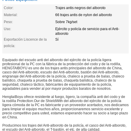
Color:
Trajes antis negros del alboroto
Material:
66 trajes antis de nylon del alboroto
Peso:
Sobre 7kg/set
Uso:
Ejército y policía de servicio para el Anti-
alboroto
Exportación Liscence de la
Sí
policía:
Equipado del escudo anti del alboroto del ejército de la policía ligera
profesional de la PC con la fábrica de la protección del codo y de la rodilla,
HENGTAIBOYU es uno de los trajes antis principales del alboroto de China,
casco del Anti-alboroto, escudo del Anti-alboroto, bastón del Anti-alboroto,
engranaje del Anti-alboroto de la policía, chaleco a prueba de balas, chaleco
balístico, chaqueta a prueba de balas, chaqueta balística, chaleco de la
seguridad, chaleco táctico, fabricantes de equipamiento de la policía,
agradables para vender al por mayor productos baratos de nosotros.
HengtaiBoyu ofrece resistente al fuego, ligero, la compañía anti del codo y de
la rodilla Protection.Our de ShieldWith del alboroto del ejército de la policía
ligera cómoda de la PC es fabricante y un proveedor acertados, nos dedicamos
para limpiar el equipo muchos años, proporcionaremos servicio excelente y
precio competitivo para usted, estamos esperando hacer su socio a largo plazo
en China.
Producimos los trajes del Anti-alboroto de la policía, el casco del Anti-alboroto,
el escudo del Anti-alboroto, el T-bastón, el etc. de alta calidad.