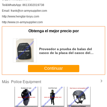
Tel&WhatsApp: 8613302019738
Email:
frank@cn-armysupplier.com
http://www.hengtai-boyu.com
http://www.cn-armysupplier.com
Obtenga el mejor precio por
Proveedor a prueba de balas del
casco de la placa del casco del
ejército del chaleco de la fábrica
balística militar a prueba de balas
del chaleco
Continuar
Police Equipment
Más