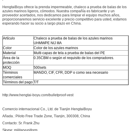
HengtaiBoyu ofrece la prenda impermeable, chaleco a prueba de balas de los
azules marinos ligeros, cómodos. Nuestra compañía es fabricante y un
proveedor acertados, nos dedicamos para limpiar el equipo muchos años,
proporcionaremos servicio excelente y precio competitivo para usted, estamos
esperando hacer su socio a largo plazo en China.
Artículo
Chaleco a prueba de balas de los azules marinos
UHMWPE NIJ IIIA
Color
Color de los azules marinos
Material
Multi-capas de tela a prueba de balas del PE
Área de la
0.35CBM o según el requisito de los compradores.
protección
MOQ
500sets
Términos
MANDO, CIF, CFR, DDP o como sea necesario
comerciales
Términos del pago
T/T
http://www.hengtai-boyu.com/bulletproof-vest
Comercio internacional Co., Ltd. de Tianjin HengtaiBoyu
Añada.: Piloto Free Trade Zone, Tianjin, 300308, China
Contacto: Sr. Frank Zhu
Skype:
militaryuniform