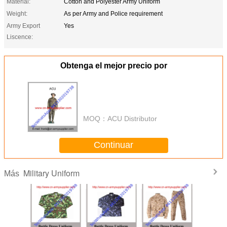
Material:
Cotton and Polyester Army Uniform
Weight:
As per Army and Police requirement
Army Export
Yes
Liscence:
Obtenga el mejor precio por
MOQ：
ACU Distributor
Continuar
Military Uniform
Más