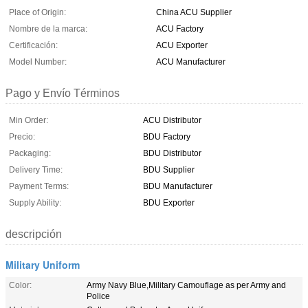
Place of Origin:
China ACU Supplier
Nombre de la marca:
ACU Factory
Certificación:
ACU Exporter
Model Number:
ACU Manufacturer
Pago y Envío Términos
Min Order:
ACU Distributor
Precio:
BDU Factory
Packaging:
BDU Distributor
Delivery Time:
BDU Supplier
Payment Terms:
BDU Manufacturer
Supply Ability:
BDU Exporter
descripción
Military Uniform
Color:
Army Navy Blue,Military Camouflage as per Army and
Police